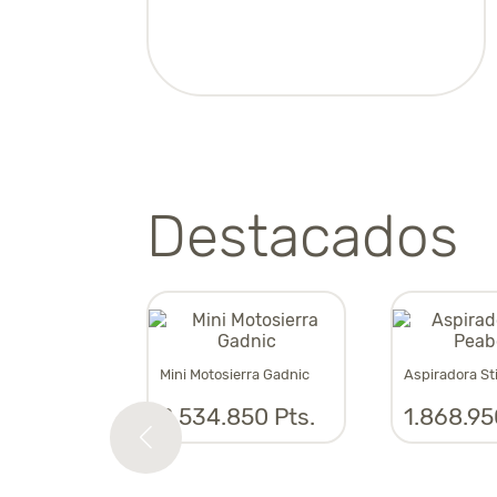
Destacados
til al carbon
Mini Motosierra Gadnic
Aspiradora St
00 Pts.
2.534.850 Pts.
1.868.95