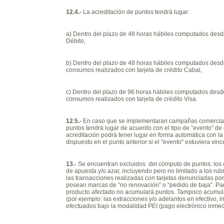
12.4.-
La acreditación de puntos tendrá lugar:
a)
Dentro del plazo de 48 horas hábiles computados desde
Débito,
b)
Dentro del plazo de 48 horas hábiles computados desde 
consumos realizados con tarjeta de crédito Cabal,
c)
Dentro del plazo de 96 horas hábiles computados desde 
consumos realizados con tarjeta de crédito Visa.
12.5.-
En caso que se implementaran campañas comerciales 
puntos tendrá lugar de acuerdo con el tipo de ”evento” de
acreditación podrá tener lugar en forma automática con la
dispuesto en el punto anterior si el "evento" estuviera vin
13.
- Se encuentran excluidos del cómputo de puntos: los
de apuesta y/o azar, incluyendo pero no limitado a los rubr
las transacciones realizadas con tarjetas denunciadas por 
posean marcas de “no renovación” o “pedido de baja”. Par
producto afectado no acumulará puntos. Tampoco acumula
(por ejemplo: las extracciones y/o adelantos en efectivo, in
efectuados bajo la modalidad PEI (pago electrónico inmedi