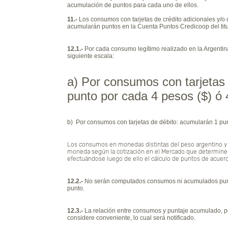
acumulación de puntos para cada uno de ellos.
11.-
Los consumos con tarjetas de crédito adicionales y/o d
acumularán puntos en la Cuenta Puntos Credicoop del titu
12.1.-
Por cada consumo legítimo realizado en la Argentina
siguiente escala:
a) Por consumos con tarjetas
punto por cada 4 pesos ($) ó
b) Por consumos con tarjetas de débito: acumularán 1 pu
Los consumos en monedas distintas del peso argentino y 
moneda según la cotización en el Mercado que determine 
efectuándose luego de ello el cálculo de puntos de acuer
12.2.-
No serán computados consumos ni acumulados punt
punto.
12.3.-
La relación entre consumos y puntaje acumulado, po
considere conveniente, lo cual será notificado.