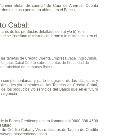
“primer titular de cuenta” de Caja de Ahorros, Cuenta
rriente de uso personal) abierta en el Banco;
ito Cabal;
ulares de los productos detallados en a) y/o b); (en
 que se inscriban al mismo conforme a lo establecido en el
, las tarjetas de Crédito Cuenta Empresa Cabal, AgroCabal,
tarjetas Cabal Débito sobre cuentas de titularidad de
 titularidad de personas físicas.
complementarias y parte integrante de las cláusulas y
licitudes y/o contratos de las Tarjetas de Crédito Cabal,
y de los productos y/o servicios del Banco que en el futuro
a vigencia.
és de la Banca Credicoop o bien llamando al 0800-888-4500
 futuro.
de Crédito Cabal y Visa o titulares de Tarjeta de Crédito
eb www.puntoscredicoop.coop.