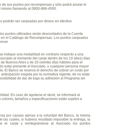
anje de sus puntos por recompensas y sólo podrá anular el
a el mismo llamando al 0800-888-4500.
o podrán ser canjeadas por dinero en efectivo.
los puntos utilizados serán descontados de la Cuenta
je en el Catálogo de Recompensas. Los puntos canjeados
encer.
se indique una modalidad en contrario respecto a una
Asociado al momento del canje dentro de los 10 (diez) días
 de Buenos Aires y de 20 (veinte) días hábiles para el
endo estar presente el Asociado, o cualquier persona mayor
la. El Banco se reserva el derecho de cobrar un costo por
 anticipación exigida por la normativa vigente; de no estar
posibilidad de dar de baja su adhesión al Programa sin
lidad. En caso de agotarse el stock, se informará al
s colores, tamaños y especificaciones están sujetos a
ensa por causas ajenas a la voluntad del Banco, la misma
 las cuales, si hubiera resultado imposible la entrega, la
e el canje y reintegrándose al Asociado los puntos