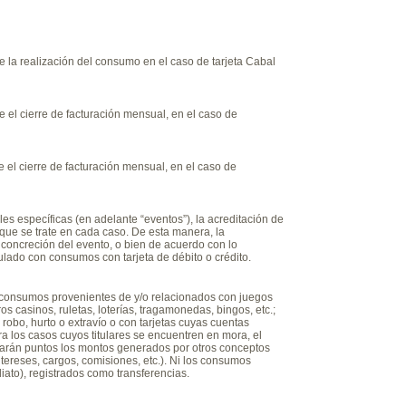
 la realización del consumo en el caso de tarjeta Cabal
el cierre de facturación mensual, en el caso de
el cierre de facturación mensual, en el caso de
específicas (en adelante “eventos”), la acreditación de
 que se trate en cada caso. De esta manera, la
 concreción del evento, o bien de acuerdo con lo
culado con consumos con tarjeta de débito o crédito.
 consumos provenientes de y/o relacionados con juegos
os casinos, ruletas, loterías, tragamonedas, bingos, etc.;
robo, hurto o extravío o con tarjetas cuyas cuentas
a los casos cuyos titulares se encuentren en mora, el
rán puntos los montos generados por otros conceptos
tereses, cargos, comisiones, etc.). Ni los
consumos
ato), registrados como transferencias.