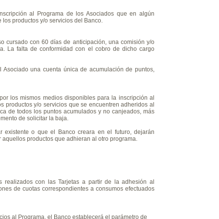
nscripción al Programa de los Asociados que en algún
los productos y/o servicios del Banco.
so cursado con 60 días de anticipación, una comisión y/o
ma. La falta de conformidad con el cobro de dicho cargo
l Asociado una cuenta única de acumulación de puntos,
por los mismos medios disponibles para la inscripción al
s productos y/o servicios que se encuentren adheridos al
tica de todos los puntos acumulados y no canjeados, más
ento de solicitar la baja.
 existente o que el Banco creara en el futuro, dejarán
 aquellos productos que adhieran al otro programa
.
ealizados con las Tarjetas a partir de la adhesión al
ones de cuotas correspondientes a consumos efectuados
cios al Programa, el Banco establecerá el parámetro de