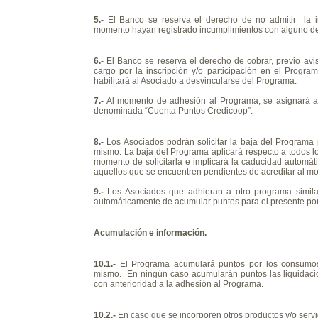
5.-
El Banco se reserva el derecho de no admitir la i
momento hayan registrado incumplimientos con alguno de 
6.-
El Banco se reserva el derecho de cobrar, previo avi
cargo por la inscripción y/o participación en el Progra
habilitará al Asociado a desvincularse del Programa.
7.-
Al momento de adhesión al Programa, se asignará a
denominada “Cuenta Puntos Credicoop”.
8.-
Los Asociados podrán solicitar la baja del Programa 
mismo. La baja del Programa aplicará respecto a todos lo
momento de solicitarla e implicará la caducidad automá
aquellos que se encuentren pendientes de acreditar al mom
9.-
Los Asociados que adhieran a otro programa similar
automáticamente de acumular puntos para el presente por
Acumulación e información.
10.1.-
El Programa acumulará puntos por los consumos r
mismo. En ningún caso acumularán puntos las liquidaci
con anterioridad a la adhesión al Programa.
10.2.-
En caso que se incorporen otros productos y/o servi