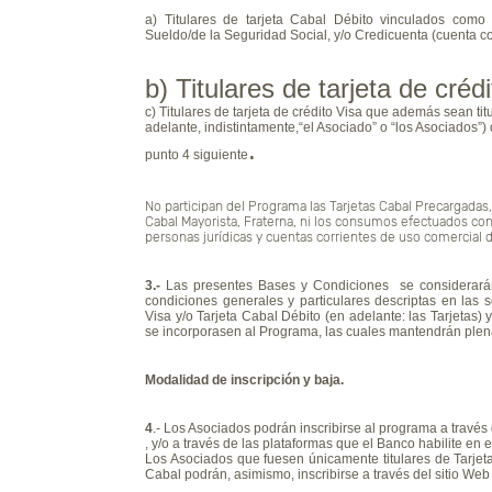
a) Titulares de tarjeta Cabal Débito vinculados como 
Sueldo/de la Seguridad Social, y/o Credicuenta (cuenta co
b) Titulares de tarjeta de créd
c) Titulares de tarjeta de crédito Visa que además sean tit
adelante, indistintamente,“el Asociado” o “los Asociados”)
.
punto 4 siguiente
No participan del Programa las Tarjetas Cabal Precargadas
Cabal Mayorista, Fraterna, ni los consumos efectuados con 
personas jurídicas y cuentas corrientes de uso comercial de
3.-
Las presentes Bases y Condiciones se considerarán 
condiciones generales y particulares descriptas en las so
Visa y/o Tarjeta Cabal Débito (en adelante: las Tarjetas) 
se incorporasen al Programa, las cuales mantendrán plen
Modalidad de inscripción y baja.
4
.- Los Asociados podrán inscribirse al programa a trav
, y/o a través de las plataformas que el Banco habilite en el
Los Asociados que fuesen únicamente titulares de Tarjeta 
Cabal podrán, asimismo, inscribirse a través del sitio W