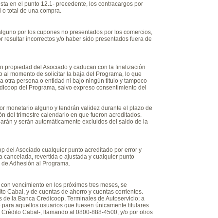
sta en el punto 12.1- precedente, los contracargos por
 o total de una compra.
alguno por los cupones no presentados por los comercios,
resultar incorrectos y/o haber sido presentados fuera de
 propiedad del Asociado y caducan con la finalización
al momento de solicitar la baja del Programa, lo que
a otra persona o entidad ni bajo ningún título y tampoco
edicoop del Programa, salvo expreso consentimiento del
r monetario alguno y tendrán validez durante el plazo de
ión del trimestre calendario en que fueron acreditados.
arán y serán automáticamente excluidos del saldo de la
 del Asociado cualquier punto acreditado por error y
 cancelada, revertida o ajustada y cualquier punto
s de Adhesión al Programa.
con vencimiento en los próximos tres meses, se
to Cabal, y de cuentas de ahorro y cuentas corrientes.
s de la Banca Credicoop, Terminales de Autoservicio; a
 para aquellos usuarios que fuesen únicamente titulares
de Crédito Cabal-; llamando al 0800-888-4500; y/o por otros