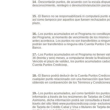
14
.- Descontarán puntos, de acuerdo con la escala dispue
desconocimiento, reintegro o devolución/anulación parcial
15
.- El Banco no se responsabilizará ni computará punto 
así como tampoco por aquellos que fuesen rechazados por 
plazo.
16.-
Los puntos acumulados en el Programa no constituyen
del Programa, al momento de vencimiento de los mismos o 
antes acontezca. Los puntos no son transferibles a ningun
podrán ser transferidos a ninguna otra Cuenta Puntos Cr
Banco.
17.-
Los Puntos acumulados en el Programa no tienen valo
36 (treinta y seis) meses, a computarse desde la finalizac
Vencido el plazo de validez, los puntos acumulados caduc
Cuenta Puntos Credicoop.
18.-
El Banco podrá deducir de la Cuenta Puntos Credicoop
cualquier punto relacionado con una transacción que fuera
obtenido en contravención de los Términos y Condicione
19.-
Los puntos acumulados, así como también los puntos 
informarán a través de los resúmenes de Tarjetas de Crédi
Asimismo, dicha información podrá ser consultada a travé
través del sitio Web www.puntoscredicoop.coop- exclusivo
de Tarjeta de Crédito Cabal y Visa o titulares de Tarjeta 