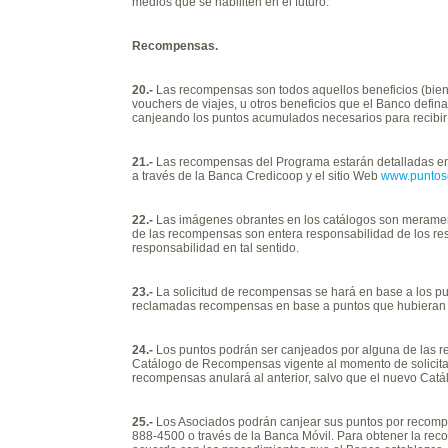
medios que se habiliten en el futuro.
Recompensas.
20.-
Las recompensas son todos aquellos beneficios (bien
vouchers de viajes, u otros beneficios que el Banco defina
canjeando los puntos acumulados necesarios para recibir
21.-
Las recompensas del Programa estarán detalladas en
a través de la Banca Credicoop y el sitio Web
www.puntos
22.-
Las imágenes obrantes en los catálogos son meramente
de las recompensas son entera responsabilidad de los res
responsabilidad en tal sentido.
23.-
La solicitud de recompensas se hará en base a los p
reclamadas recompensas en base a puntos que hubieran
24.-
Los puntos podrán ser canjeados por alguna de las 
Catálogo de Recompensas vigente al momento de solicita
recompensas anulará al anterior, salvo que el nuevo Catál
25.-
Los Asociados podrán canjear sus puntos por recomp
888-4500 o través de la Banca Móvil. Para obtener la rec