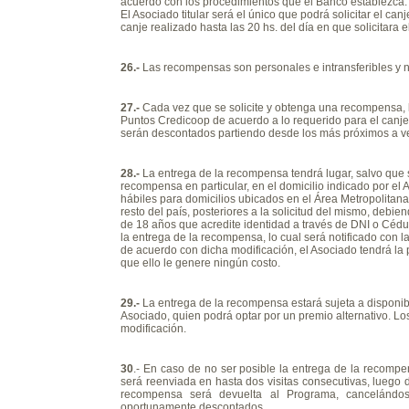
acuerdo con los procedimientos que el Banco establezca.
El Asociado titular será el único que podrá solicitar el c
canje realizado hasta las 20 hs. del día en que solicitar
26.-
Las recompensas son personales e intransferibles y n
27.-
Cada vez que se solicite y obtenga una recompensa, 
Puntos Credicoop de acuerdo a lo requerido para el can
serán descontados partiendo desde los más próximos a v
28.-
La entrega de la recompensa tendrá lugar, salvo que 
recompensa en particular, en el domicilio indicado por el 
hábiles para domicilios ubicados en el Área Metropolitana
resto del país, posteriores a la solicitud del mismo, debi
de 18 años que acredite identidad a través de DNI o Cédu
la entrega de la recompensa, lo cual será notificado con la
de acuerdo con dicha modificación, el Asociado tendrá la 
que ello le genere ningún costo.
29.-
La entrega de la recompensa estará sujeta a disponibi
Asociado, quien podrá optar por un premio alternativo. Lo
modificación.
30
.- En caso de no ser posible la entrega de la recomp
será reenviada en hasta dos visitas consecutivas, luego de
recompensa será devuelta al Programa, cancelándos
oportunamente descontados.