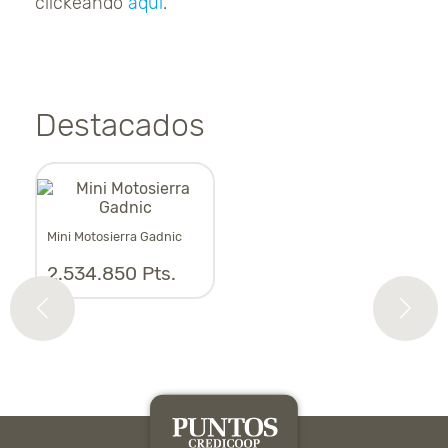
clickeando
aquí
.
Destacados
Mini Motosierra Gadnic
Asp
2.534.850 Pts.
1.