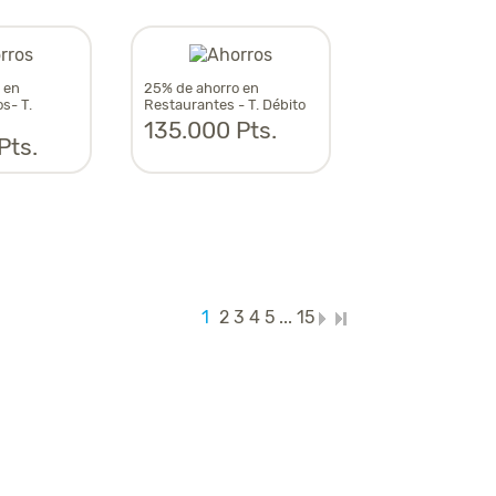
 en
25% de ahorro en
s- T.
Restaurantes - T. Débito
135.000 Pts.
Pts.
1
2
3
4
5
...
15