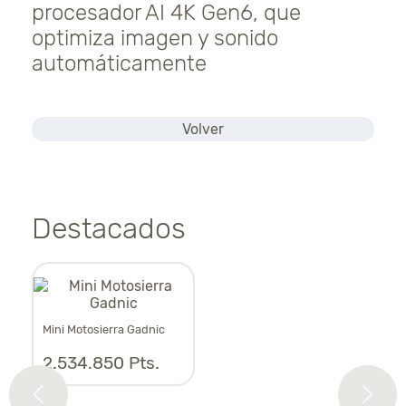
procesador AI 4K Gen6, que
optimiza imagen y sonido
automáticamente
Volver
Destacados
Mini Motosierra Gadnic
Asp
2.534.850 Pts.
1.