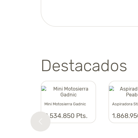
Destacados
til al carbon
Mini Motosierra Gadnic
Aspiradora St
00 Pts.
2.534.850 Pts.
1.868.95