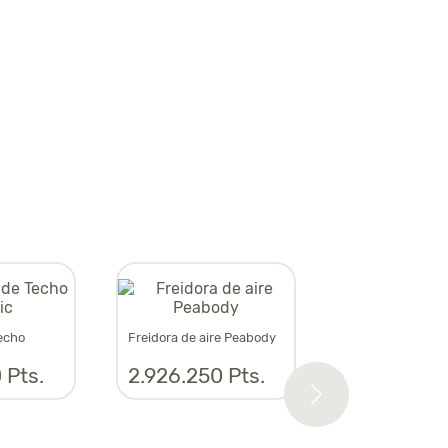
Escalera de coci
Techo
Freidora de aire Peabody
1.343.350 
 Pts.
2.926.250 Pts.